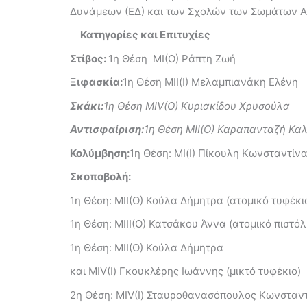
Δυνάμεων (ΕΔ) και των Σχολών των Σωμάτων Ασφ
Κατηγορίες και Επιτυχίες
Στίβος:
1η Θέση ΜΙ(Ο) Ράπτη Ζωή
Ξιφασκία:
1η Θέση ΜΙΙ(Ι) Μελαμπιανάκη Ελένη
Σκάκι:
1η Θέση ΜΙ
V
(Ο) Κυριακίδου Χρυσούλα
Αντισφαίριση:
1η Θέση ΜΙΙ(Ο) Καραπανταζή Καλ
Κολύμβηση:
1η Θέση: ΜΙ(Ι) Πίκουλη Κωνσταντίν
Σκοποβολή:
1η Θέση: ΜΙΙ(Ο) Κούλα Δήμητρα (ατομικό τυφέκι
1η Θέση: ΜΙΙΙ(Ο) Κατσάκου Άννα (ατομικό πιστόλ
1η Θέση: ΜΙΙ(Ο) Κούλα Δήμητρα
και ΜΙV(Ι) Γκουκλέρης Ιωάννης (μικτό τυφέκιο)
2η Θέση: ΜΙV(Ι) Σταυροθανασόπουλος Κωνσταντί