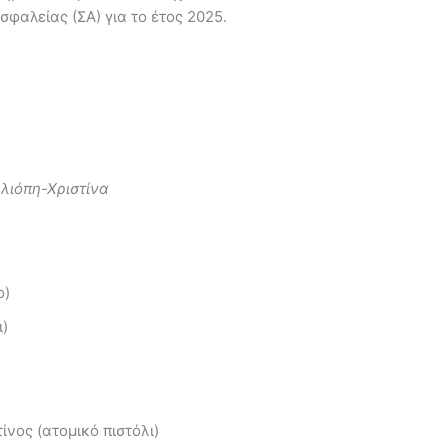
αλείας (ΣΑ) για το έτος 2025.
λιόπη-Χριστίνα
α
ο)
ι)
νος (ατομικό πιστόλι)