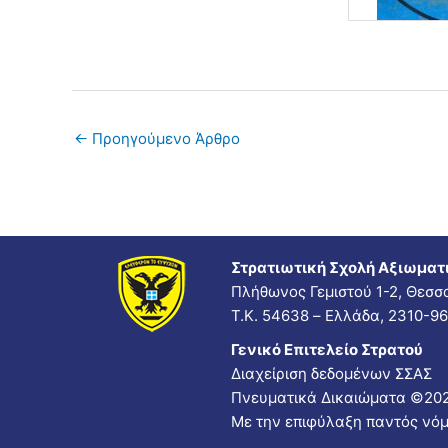
←
Προηγούμενο Άρθρο
Στρατιωτική Σχολή Αξιωμα
Πλήθωνος Γεμιστού 1-2, Θεσσ
Τ.Κ. 54638 – Ελλάδα, 2310-9
Γενικό Επιτελείο Στρατού
Διαχείριση δεδομένων ΣΣΑΣ
Πνευματικά Δικαιώματα ©20
Με την επιφύλαξη παντός νόμ