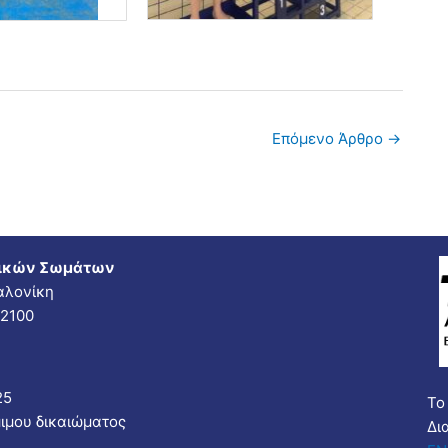
Επόμενο Άρθρο
→
τικών Σωμάτων
αλονίκη
62100
25
Το
ιμου δικαιώματος
Δι