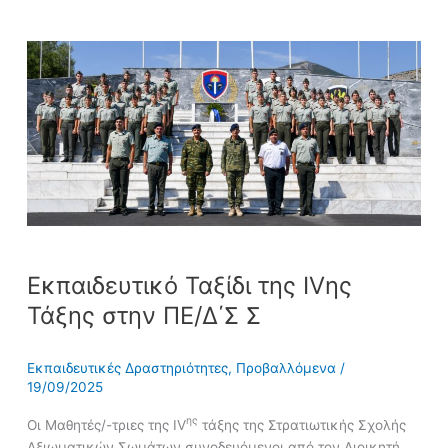
Εκπαιδευτικό
Ταξίδι
της
IVης
Τάξης
στην
ΠE/
Δ΄Σ
Σ
Εκπαιδευτικό Ταξίδι της IVης
Τάξης στην ΠE/Δ΄Σ Σ
Εκπαιδευτικές Δραστηριότητες
,
Προβαλλόμενα
/
19/09/2025
ης
Οι Μαθητές/-τριες της IV
τάξης της Στρατιωτικής Σχολής
Αξιωματικών Σωμάτων συνοδευόμενοι από τον Διοικητή