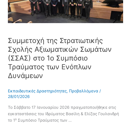
Σωμάτων
(ΣΣΑΣ)
στο
1ο
Συμπόσιο
Τραύματος
Συμμετοχή της Στρατιωτικής
των
Σχολής Αξιωματικών Σωμάτων
Ενόπλων
(ΣΣΑΣ) στο 1ο Συμπόσιο
Δυνάμεων
Τραύματος των Ενόπλων
Δυνάμεων
Εκπαιδευτικές Δραστηριότητες
,
Προβαλλόμενα
/
28/01/2026
Το Σάββατο 17 Ιανουαρίου 2026 πραγματοποιήθηκε στις
εγκαταστάσεις του Ιδρύματος Βασίλη & Ελίζας Γουλανδρή
ο
το 1
Συμπόσιο Τραύματος των …