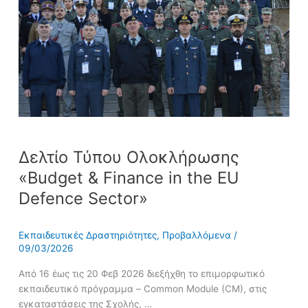
Finance
in
the
EU
Defence
Sector»
Δελτίο Τύπου Ολοκλήρωσης
«Budget & Finance in the EU
Defence Sector»
Εκπαιδευτικές Δραστηριότητες
,
Προβαλλόμενα
/
09/03/2026
Από 16 έως τις 20 Φεβ 2026 διεξήχθη το επιμορφωτικό
εκπαιδευτικό πρόγραμμα – Common Module (CM), στις
εγκαταστάσεις της Σχολής, …