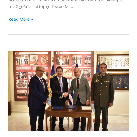
της Σχολής Ταξίαρχο Πέτρο Μ. …
Read More »
ΜΝΗΜΟΝΙΟ
ΣΥΝΕΡΓΑΣΙΑΣ
ΜΕ
το
ΕΘΝΙΚΟ
και
ΚΑΠΟΔΙΣΤΡΙΑΚΟ
ΠΑΝΕΠΙΣΤΗΜΙΟ
ΑΘΗΝΩΝ
(ΕΚΠΑ)