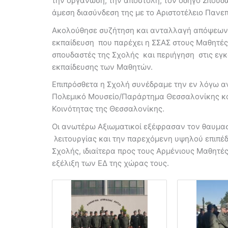
την οργάνωση, την αποστολή, τον οδηγό Σπουδώ
άμεση διασύνδεση της με το Αριστοτέλειο Πανε
Ακολούθησε συζήτηση και ανταλλαγή απόψεων 
εκπαίδευση που παρέχει η ΣΣΑΣ στους Μαθητές
σπουδαστές της Σχολής και περιήγηση στις εγκ
εκπαίδευσης των Μαθητών.
Επιπρόσθετα η Σχολή συνέδραμε την εν λόγω αν
Πολεμικό Μουσείο/Παράρτημα Θεσσαλονίκης κα
Κοινότητας της Θεσσαλονίκης.
Οι ανωτέρω Αξιωματικοί εξέφρασαν τον θαυμασμ
λειτουργίας και την παρεχόμενη υψηλού επιπέδ
Σχολής, ιδιαίτερα προς τους Αρμένιους Μαθητέ
εξέλιξη των ΕΔ της χώρας τους.