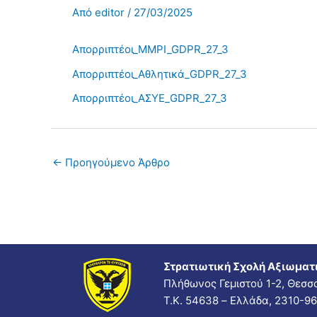
Από
editor
/
27/03/2025
Απορριπτέοι_MMPI_GDPR_27_3
Απορριπτέοι_Αθλητικά_GDPR_27_3
Απορριπτέοι_ΑΣΥΕ_GDPR_27_3
←
Προηγούμενο Άρθρο
Στρατιωτική Σχολή Αξιωμα
Πλήθωνος Γεμιστού 1-2, Θεσσ
Τ.Κ. 54638 – Ελλάδα, 2310-9