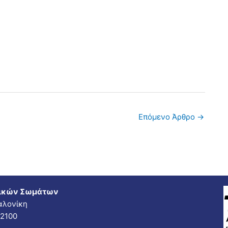
Επόμενο Άρθρο
→
τικών Σωμάτων
αλονίκη
62100